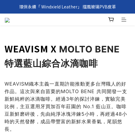
環保永續「 Windxield Leather」 擋風玻璃PVB皮革
環保永續「 Windxield Leather」 擋風玻璃PVB皮革
台港澳消費滿NT$1,000免運，其他地區NT$5,000NT免運
環保永續「 Windxield Leather」 擋風玻璃PVB皮革
WEAVISM X
MOLTO BENE
特選藍山綜合冰滴咖啡
WEAVISM織本主義一直期許能推動更多台灣職人的好
作品。這次與來自苗栗的MOLTO BENE 共同開發一支
新鮮純粹的冰滴咖啡。經過3年的探討淬鍊，實驗完美
比例，主豆選用牙買加百年莊園的 No.1 藍山豆。咖啡
豆新鮮磨碎後，先由純淨冰塊淬鍊5小時，再經過48小
時的天然發酵，成品帶豐富的新鮮水果香氣，尾韻悠
長。