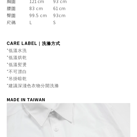
胸圍
121 cm
93 cm
腰圍
83 cm
61 cm
臀圍
99.5 cm
93cm
尺碼
L
S
CARE LABEL | 洗滌方式
*低溫水洗
*低溫烘乾
*低溫熨燙
*不可漂白
*吊掛晾乾
*建議深淺色衣物分開洗滌
MADE IN TAIWAN