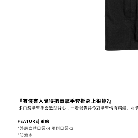
『有沒有人覺得把拳擊手套掛身上很帥
?
』
多口袋拳擊手套造型背心，一看就覺得你對拳擊情有獨鍾。材
FEATURE
| 重點
*外層立體
口袋x4 兩側口袋x2
*防潑水