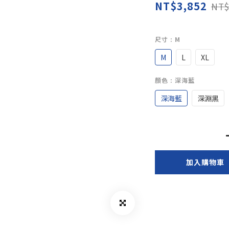
NT$3,852
NT$
尺寸
: M
M
L
XL
顏色
: 深海藍
深海藍
深淵黑
加入購物車