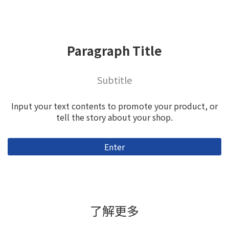
Paragraph Title
Subtitle
Input your text contents to promote your product, or
tell the story about your shop.
Enter
了解更多