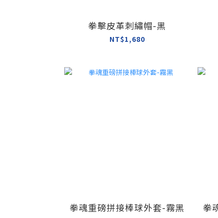
拳擊皮革刺繡帽-黑
NT$1,680
拳魂重磅拼接棒球外套-霧黑
拳