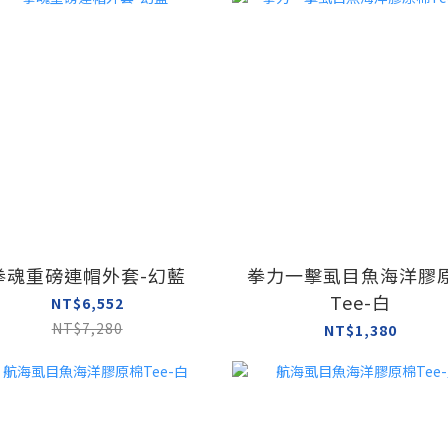
拳魂重磅連帽外套-幻藍
拳力一擊虱目魚海洋膠
Tee-白
NT$6,552
NT$7,280
NT$1,380