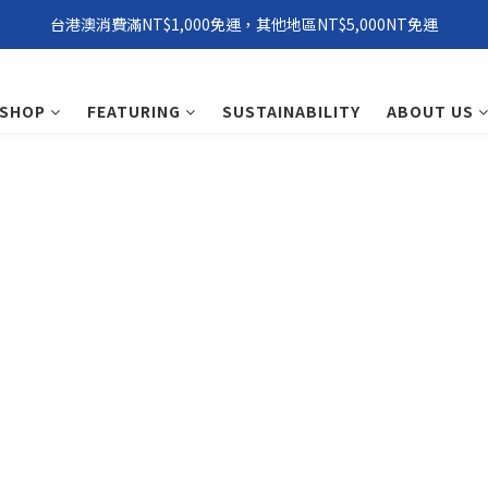
台港澳消費滿NT$1,000免運，其他地區NT$5,000NT免運
環保永續「 Windxield Leather」 擋風玻璃PVB皮革
環保永續「 Windxield Leather」 擋風玻璃PVB皮革
SHOP
FEATURING
SUSTAINABILITY
ABOUT US