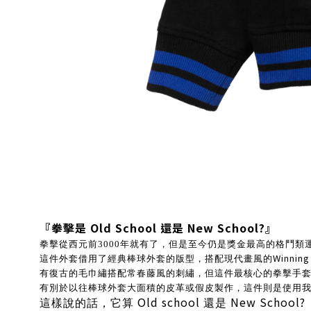
『拳擊是
Old School
還是
New School?
』
拳擊從西元前
3000
年就有了，但是至今仍是獎金最高的格鬥類
Winning
這件外套借用了經典棒球外套的版型，搭配現代畫風的
有復古的毛巾繡搭配常春藤風的刺繡，但這件最核心的拳擊手
有別於以往棒球外套大面積的皮革或假皮製作，這件則是使用
Old school
New School?
這樣說的話，它算
還是