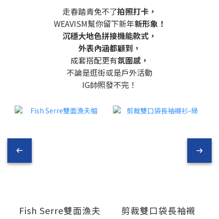
走春踏青免不了
拍照打卡，
WEAVISM幫你留下新年
新形象！
沉穩大地色拼接機能款式，
外表內涵都顧到，
成套搭配更有
氛圍感，
不論是逛街或是戶外活動
IG帥照發不完！
Fish Serre雙面漁夫
剪裁雙口袋長袖襯