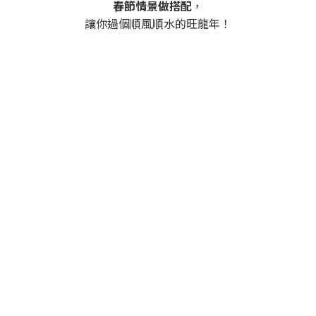
春節情景做搭配
，
讓你過個順風順水的旺龍年！