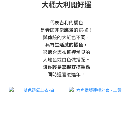
大橘大利開好運
代表吉利的橘色
是春節非常
應景
的選擇！
與傳統的大紅色不同，
具有
生活感的橘色，
很適合與衣櫥裡常見的
大地色或白色做搭配。
讓你
輕易掌握穿搭重點
同時還喜氣連年！