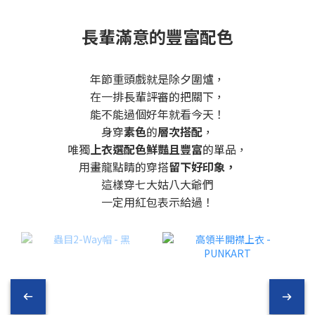
長輩滿意的豐富配色
年節重頭戲就是除夕圍爐，
在一排長輩評審的把關下，
能不能過個好年就看今天！
身穿
素色
的
層次搭配
，
唯獨
上衣選配色鮮豔且豐富
的單品，
用畫龍點睛的穿搭
留下好印象，
這樣穿七大姑八大爺們
一定用紅包表示給過！