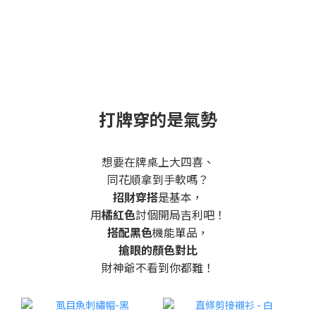
打牌穿的是氣勢
想要在牌桌上大四喜、
同花順拿到手軟嗎？
招財穿搭
是基本，
用
橘紅色
討個開局吉利吧！
搭配黑色
機能單品，
搶眼的顏色對比
財神爺不看到你都難！