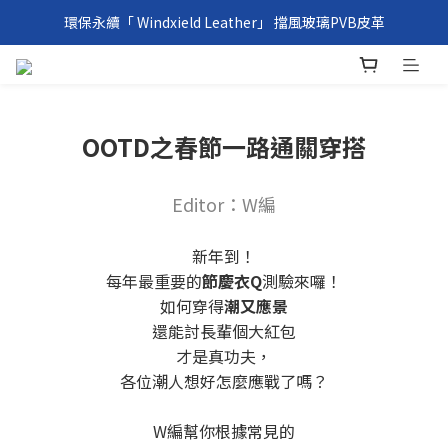
環保永續「 Windxield Leather」 擋風玻璃PVB皮革
環保永續「 Windxield Leather」 擋風玻璃PVB皮革
台港澳消費滿NT$1,000免運，其他地區NT$5,000NT免運
環保永續「 Windxield Leather」 擋風玻璃PVB皮革
OOTD之春節一路通關穿搭
Editor：W編
新年到！
每年最重要的
節慶衣Q
測驗來囉！
如何穿得
潮又應景
還能討長輩個大紅包
才是真功夫，
各位潮人想好怎麼應戰了嗎？
W編幫你根據常見的