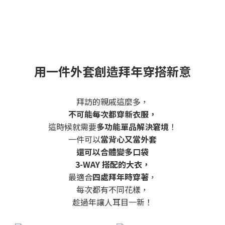
用一件外套創造拜年穿搭新意
拜訪的親戚這麼多，
不可能每次都穿新衣服，
這時候就需要
多功能單品解決窘境
！
一件可以
當背心又當外套
還可以合體變多口袋
3-WAY 搭配的大衣，
最適合
四處拜年時穿著
，
每次都有不同花樣，
趁過年讓人耳目一新！