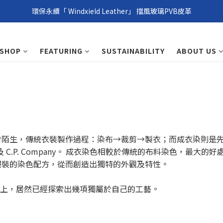
環保永續「 Windxield Leather」 擋風玻璃PVB皮革
環保永續「 Windxield Leather」 擋風玻璃PVB皮革
台港澳消費滿NT$1,000免運，其他地區NT$5,000NT免運
SHOP
FEATURING
SUSTAINABILITY
ABOUT US
環保永續「 Windxield Leather」 擋風玻璃PVB皮革
對陌生，傳統衣裝製作過程：染布→裁剪→製衣；而成衣染則是
nd 及 C.P. Company。 成衣染色相較於傳統的布料染色，
服裝的染色配方，從而創造出獨特的外觀及特性。
這條路上，居然已經探索出幾項獨屬於自己的工藝。