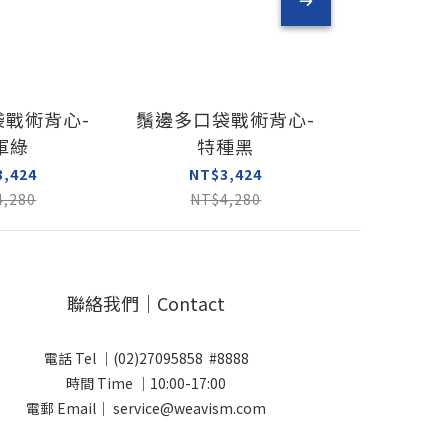
袋戰術背心-
鬚邊多口袋戰術背心-
補丁雙口
軍綠
特種黑
海
3,424
NT$3,424
NT$
4,280
NT$4,280
NT$
聯絡我們｜Contact
電話 Tel ｜(02)27095858 #8888
時間 Time ｜10:00-17:00
電郵 Email｜ service@weavism.com