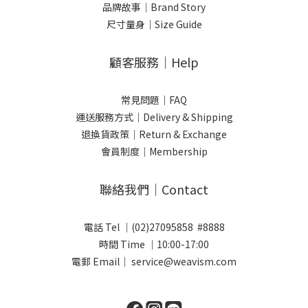
品牌故事｜Brand Story
尺寸量身｜Size Guide
顧客服務｜Help
常見問題｜FAQ
運送服務方式｜Delivery & Shipping
退換貨政策｜Return & Exchange
會員制度｜Membership
聯絡我們｜Contact
電話 Tel ｜(02)27095858 #8888
時間 Time ｜10:00-17:00
電郵 Email｜ service@weavism.com