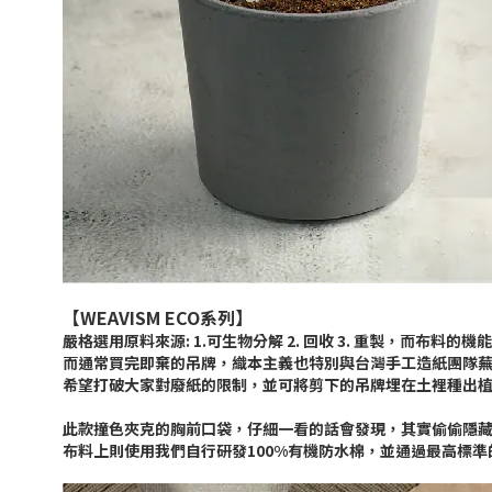
【WEAVISM ECO系列】
嚴格選用原料來源: 1.可生物分解 2. 回收 3. 重製，而布
而通常買完即棄的吊牌，織本主義也特別與台灣手工造紙團隊
希望打破大家對廢紙的限制，並可將剪下的吊牌埋在土裡種出
此款撞色夾克的胸前口袋，仔細一看的話會發現，其實偷偷隱
布料上則使用我們自行研發100%有機防水棉，並通過最高標準的「