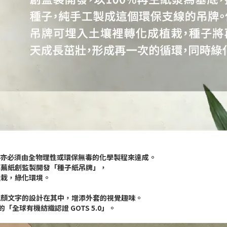
料的機能亦必須由全物理性或環保無毒的化學製程來達成。
蕪蕪紙創監製開發「種子紙吊牌」，
植栽，綠化環境。
藏顏文字的設計在其中，增添外套的視覺趣味。
全球有機紡織認證 GOTS 5.0」。