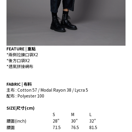
FEATURE | 重點
*兩側拉鍊口袋X2
*後方口袋X2
*透氣拼接網布
FABRIC | 布料
主布 :
Cotton 57 / Modal Rayon 38 / Lycra 5
配布 : Polyester 100
SIZE|尺寸(cm)
S
M
L
腰圍(inch)
28"
30"
32"
腰圍
71.5
76.5
81.5