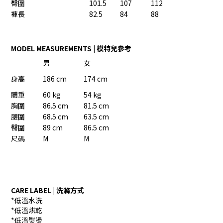
臀圍
101.5
107
112
褲長
82.5
84
88
MODEL MEASUREMENTS | 模特兒參考
男
女
身高
186 cm
174 cm
體重
60 kg
54 kg
胸圍
86.5 cm
81.5 cm
腰圍
68.5 cm
63.5 cm
臀圍
89 cm
86.5 cm
尺碼
M
M
CARE LABEL | 洗滌方式
*低溫水洗
*低溫烘乾
*低溫熨燙