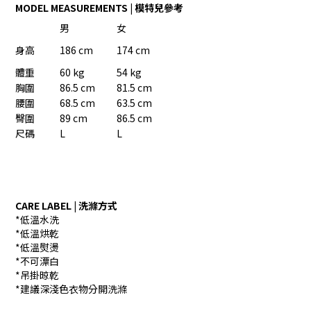
MODEL MEASUREMENTS | 模特兒參考
男
女
身高
186 cm
174 cm
體重
60 kg
54 kg
胸圍
86.5 cm
81.5 cm
腰圍
68.5 cm
63.5 cm
臀圍
89 cm
86.5 cm
尺碼
L
L
CARE LABEL | 洗滌方式
*低溫水洗
*低溫烘乾
*低溫熨燙
*不可漂白
*吊掛晾乾
*建議深淺色衣物分開洗滌