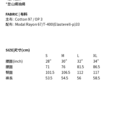
*登山繩抽繩
FABRIC | 布料
主布 : Cotton 97 / OP 3
配布 : Modal Rayon 67/T-400(Elasterell-p)33
SIZE|尺寸(cm)
S
M
L
XL
腰圍(inch)
28"
30"
32"
34"
腰圍
71
76
81.5
86.5
臀圍
101.5
106.5
112
117
褲長
53.5
54.5
56
58.5