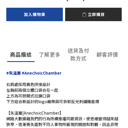
加入購物車
立即購買
送貨及付
商品描述
了解更多
顧客評價
款方式
#失溫層 #
AnechoicChamber
右肩處採用異色拼接設計
左胸前兩個立體口袋合在一起
上方為可掀開式拉鍊口袋
下方結合新設計的logo織帶與可拆卸反光刺繡機能標
【失溫層|AnechoicChamber】
網路大數據藉我們的行為持續推播同類資訊，使思維變得越來越
狹窄，逐漸喪失面對不同人事物所展現的開放和聆聽，因此非常