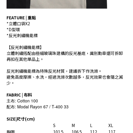
FEATURE | 重點
*立體口袋X2
*D型環
*反光刺繡機能標
【反光刺繡機能標】
立體刺繡搭配由極細玻璃珠建構的反光基底，識別勳章還可拆卸
再扣在其他單品上。
反光刺繡機能標為特殊反光材質，建議拆下作洗滌。
避免高度摩擦、水洗，經過洗滌次數越多，反光效果也會隨之減
少。
FABRIC | 布料
主布: Cotton 100
配布: Modal Rayon 67 / T-400 33
SIZE|尺寸(cm)
S
M
L
XL
胸圍
101.5
106.5
112
117