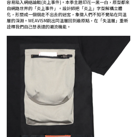
容易陷入網絡論戰(炎上事件)。本季主題印花一黑一白，原型都來
自網路世界的「炎上事件」。設計師把「炎上」字型解構立體
化，形塑成一個個走不出去的迷宮，象徵人們不知不覺陷在同溫
層的深淵。WEAVISM跳出同溫層回到最原點，在「失溫層」重新
詮釋我們自己想表達的潮流機能。