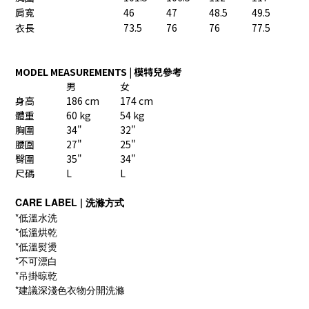
肩寬
46
47
48.5
49.5
衣長
73.5
76
76
77.5
MODEL MEASUREMENTS | 模特兒參考
男
女
身高
186 cm
174 cm
體重
60 kg
54 kg
胸圍
34"
32"
腰圍
27"
25"
臀圍
35"
34"
尺碼
L
L
CARE LABEL | 洗滌方式
*低溫水洗
*低溫烘乾
*低溫熨燙
*不可漂白
*吊掛晾乾
*建議深淺色衣物分開洗滌