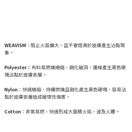
WEAVISM
：阻止火苗擴大，且不會熔滴於皮膚產生沾黏現
象。
Polyester：
布料易燃燒捲縮，融化破洞，邊緣產生黑色硬
塊沾黏於皮膚表層。
Nylon
：快速蜷縮，持續燃燒且融化產生黑色硬塊，容易沾
黏於皮膚表層造成破壞性傷害。
Cotton
：非常易燃，快速形成大面積火焰，波及人體。