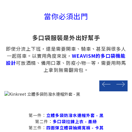
當你必須出門
多口袋服裝是外出好幫手
即使分流上下班，還是需要開車、騎車
、
甚至與很多人
一起搭車。以實用角度來說，
WEAVISM的多口袋機能
設計
可放酒精、備用口罩、防疫小物…等，需要用時馬
上拿到無需翻背包。
prev
next
第一件：
立體多袋防潑水連帽外套 - 黑
第二件：
多口袋拉鍊上衣 - 墨綠
第三件：
四面彈立體袋抽繩寬褲 - 卡其