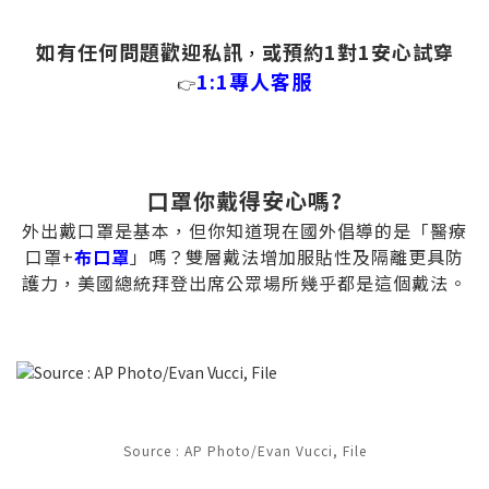
如有任何問題歡迎私訊
或預約1對1安心試穿
，
1:1專人客服
👉
口罩你戴得安心嗎?
外出戴口罩是基本，但你知道現在國外倡導的是「醫療
口罩+
布口罩
」嗎？雙層戴法增加服貼性及隔離更具防
護力，美國總統拜登出席公眾場所幾乎都是這個戴法。
Source : AP Photo/Evan Vucci, File