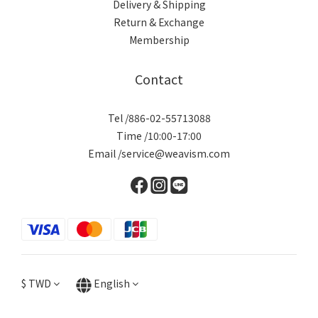
Delivery & Shipping
Return & Exchange
Membership
Contact
Tel /886-02-55713088
Time /10:00-17:00
Email /service@weavism.com
$
TWD
English