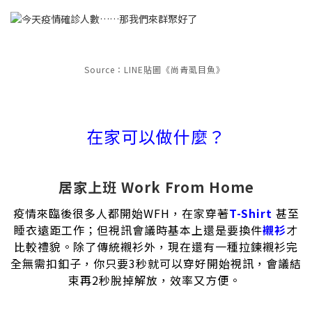
Source：LINE貼圖《尚青虱目魚》
在家可以做什麼？
居家上班 Work From Home
疫情來臨後很多人都開始WFH，在家穿著
T-Shirt
甚至
睡衣遠距工作；但視訊會議時基本上還是要換件
襯衫
才
比較禮貌。除了傳統襯衫外，現在還有一種拉鍊襯衫完
全無需扣釦子，你只要3秒就可以穿好開始視訊，會議結
束再2秒脫掉解放，效率又方便。