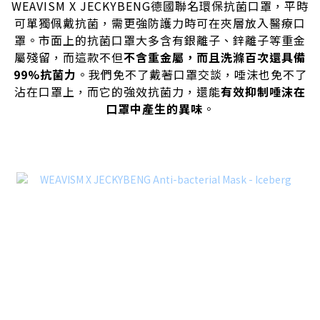
WEAVISM X JECKYBENG德國聯名環保抗菌口罩
，平時
可單獨佩戴抗菌，需更強防護力時可在
夾層放入醫療口
罩。市面上的抗菌口罩大多含有銀離子、鋅離子等重金
屬殘留，而這款不但
不含重金屬，而且洗滌百次還具備
99%抗菌力
。我們免
不了戴著口罩交談，
唾沫也免不了
沾在口罩上，而
它的強效抗菌力，還能
有效抑制唾沫在
口罩中產生的異味
。