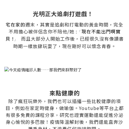
光明正大追劇打遊戲！
宅在家的
週末，其實是追劇和打電動的黃金時間，完全
不用擔心被伴侶念你不陪他/她 :
現在不能出門啊寶
「
貝
!
而且大部分人開始工作後，已經很久沒有像讀書
」
時期一樣放肆玩耍了，現在剛好可以懷念青春。
來點健康的
除了瘋狂玩樂外，我們也可以插播一些比較健康的項
目，例如在家定時健身，做瑜伽。Youtube等平台上都
有很多免費的課程分享，研究也證實運動還能促進分泌
身心愉悅的多巴胺！疫情降溫解封後，我們還能直奔沙
灘秀身材，不浪費任何銜接時間。