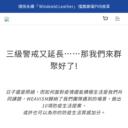
環保永續「 Windxield Leather」 擋風玻璃PVB皮革
台港澳消費滿NT$1,000免運，其他地區NT$5,000NT免運
環保永續「 Windxield Leather」 擋風玻璃PVB皮革
三級警戒又延長……那我們來群
聚好了!
日子還是照過，而如何面對疫情還能積極生活是我們共
同課題，WEAVISM歸納了我們團隊遇到的場景，做出
10項防疫生活提案，
或許也可以為你的防疫生活質感加分
。