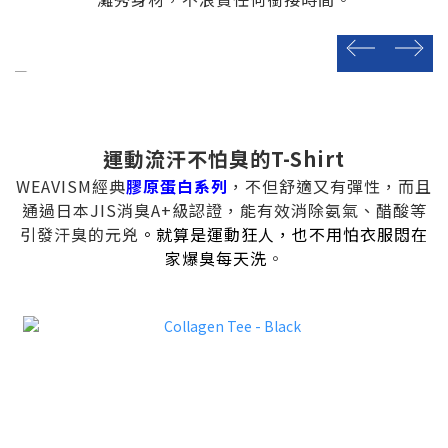
prev
next
運動流汗不怕臭的T-Shirt
WEAVISM經典
膠原蛋白系列
，不但舒適又有彈性，而且
通過日本JIS消臭A+級認證，能有效消除氨氣、醋酸等
引發汗臭的元兇
。就算是運動狂人，也不用怕衣服悶在
家爆臭每天洗
。