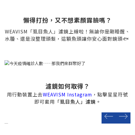
懶得打扮，又不想素顏露臉嗎？
WEAVISM「虱目魚人」濾鏡上線啦！無論你是剛睡醒、
水腫、還是沒整理頭髮，這顆魚頭讓你安心面對鏡頭🐟
濾鏡如何取得？
用行動裝置上去
WEAVISM Instagram
，點擊星星符號
即可套用
「虱目魚人」濾鏡
。
prev
next