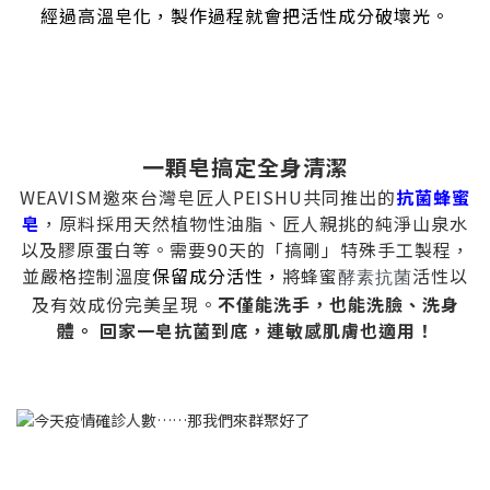
經過高溫皂化，製作過程就會把活性成分破壞光。
一顆皂搞定全身清潔
WEAVISM邀來台灣皂匠人PEISHU共同推出的
抗菌蜂蜜
皂
，原料採用天然植物性油脂、匠人親挑的純淨山泉水
以及膠原蛋白等。需要90天的「搞剛」特殊手工製程，
並嚴格控制溫度
保留成分活性，
將蜂蜜
活性以
酵素抗菌
及有效成份完美呈現。
不僅能洗手，也能洗臉、洗身
體。 回家一皂抗菌到底，連敏感肌膚也適用！