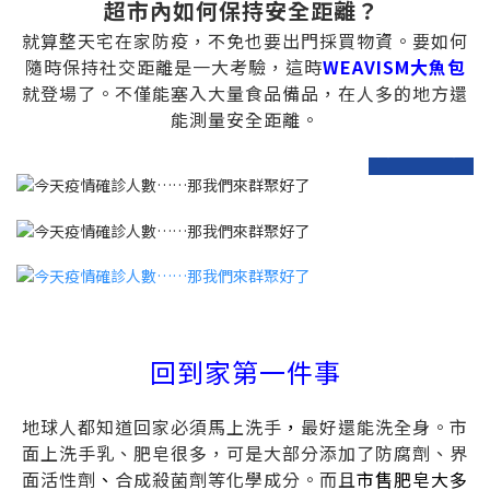
超市內如何保持安全距離？
就算整天宅在家防疫，不免也要出門採買物資。要如何
隨時保持社交距離是一大考驗，這時
WEAVISM大魚包
就登場了。不僅能塞入大量食品備品，在人多的地方還
能測量安全距離。
prev
next
回到家第一件事
地球人都知道回家必須馬上洗手
，
最好還能洗全身。市
面上洗手乳、肥皂很多，可是大部分添加了防腐劑、界
面活性劑
、
合成殺菌劑等化學成分。而且
市售肥皂大多