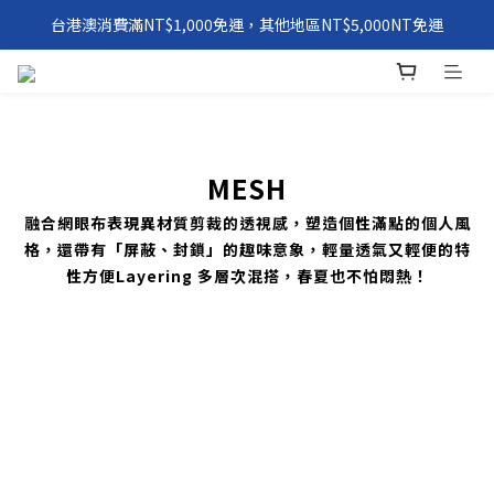
台港澳消費滿NT$1,000免運，其他地區NT$5,000NT免運
環保永續「 Windxield Leather」 擋風玻璃PVB皮革
環保永續「 Windxield Leather」 擋風玻璃PVB皮革
MESH
融合網眼布表現異材質剪裁的透視感，塑造個性滿點的個人風
格，還帶有「屏蔽、封鎖」的趣味意象，輕量透氣又輕便的特
性方便Layering 多層次混搭，春夏也不怕悶熱！