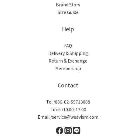
Brand Story
Size Guide
Help
FAQ
Delivery & Shipping
Return & Exchange
Membership
Contact
Tel /886-02-55713088
Time /10:00-17:00
Email /service@weavism.com