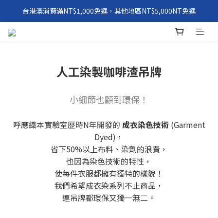
台港澳消費滿NT$1,000免運，其他地區NT$5,000NT免運
環保永續「 Windxield Leather」 擋風玻璃PVB皮革
環保永續「 Windxield Leather」 擋風玻璃PVB皮革
人工染製咖啡渣吊牌
小細節也顧到環保！
呼應織本實驗室歷時N年開發的
成衣染色技術
(Garment
Dyed)，
省下50%以上布料、染劑的浪費，
也因為染色技術的特性，
使每件衣服都擁有獨特的樣貌！
我們希望成衣染系列不止商品，
連吊牌都環保又獨一無二。