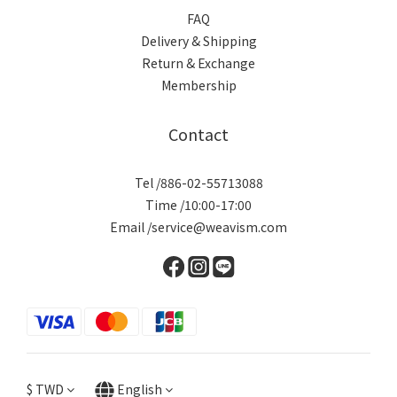
FAQ
Delivery & Shipping
Return & Exchange
Membership
Contact
Tel /886-02-55713088
Time /10:00-17:00
Email /service@weavism.com
$
TWD
English