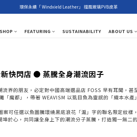
環保永續「 Windxield Leather」 擋風玻璃PVB皮革
環保永續「 Windxield Leather」 擋風玻璃PVB皮革
台港澳消費滿NT$1,000免運，其他地區NT$5,000NT免運
SHOP
FEATURING
SUSTAINABILITY
ABOUT US
環保永續「 Windxield Leather」 擋風玻璃PVB皮革
全新快閃店 ●
蒸騰全身潮流因子
悉潮流界的朋友，必定對中國高端選品店 FOSS 早有耳聞，
搶灘「魔都」，帶著 WEAVISM 以虱目魚為靈感的「織本水產」
體驗！圖案可任選以魚圖騰環繞黑底浪花「滬」字的聯名限定紋樣
開埠於心，共同讓全身上下的潮流分子蒸騰，打造獨一無二